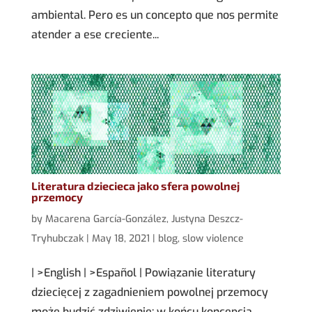
ambiental. Pero es un concepto que nos permite
atender a ese creciente...
Literatura dziecieca jako sfera powolnej
przemocy
by
Macarena García-González
,
Justyna Deszcz-
Tryhubczak
|
May 18, 2021
|
blog
,
slow violence
| >English | >Español | Powiązanie literatury
dziecięcej z zagadnieniem powolnej przemocy
może budzić zdziwienie: w końcu koncepcja