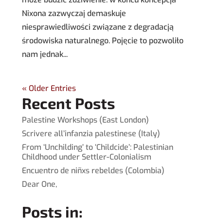
Nixona zazwyczaj demaskuje
niesprawiedliwości związane z degradacją
środowiska naturalnego. Pojęcie to pozwoliło
nam jednak...
« Older Entries
Recent Posts
Palestine Workshops (East London)
Scrivere all’infanzia palestinese (Italy)
From ‘Unchilding’ to ‘Childcide’: Palestinian
Childhood under Settler-Colonialism
Encuentro de niñxs rebeldes (Colombia)
Dear One,
Posts in: