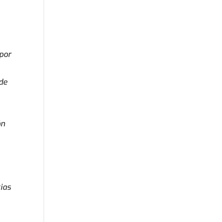
 por
 de
ón
cias