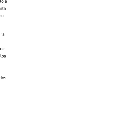
lo a
unta
ho
era
que
 los
cios