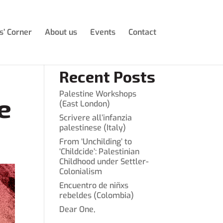
s’ Corner
About us
Events
Contact
Recent Posts
Palestine Workshops
e
(East London)
Scrivere all’infanzia
palestinese (Italy)
From ‘Unchilding’ to
‘Childcide’: Palestinian
Childhood under Settler-
Colonialism
Encuentro de niñxs
rebeldes (Colombia)
Dear One,