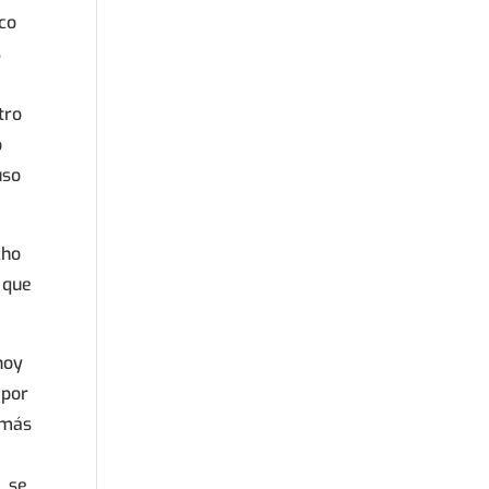
oco
s
tro
o
uso
cho
 que
hoy
 por
 más
, se