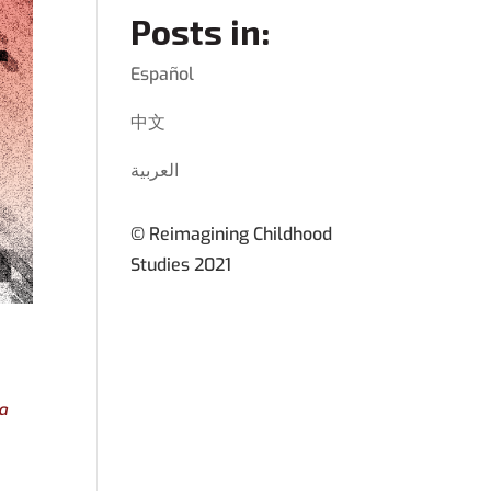
Posts in:
Español
中文
العربية
© Reimagining Childhood
Studies 2021
a