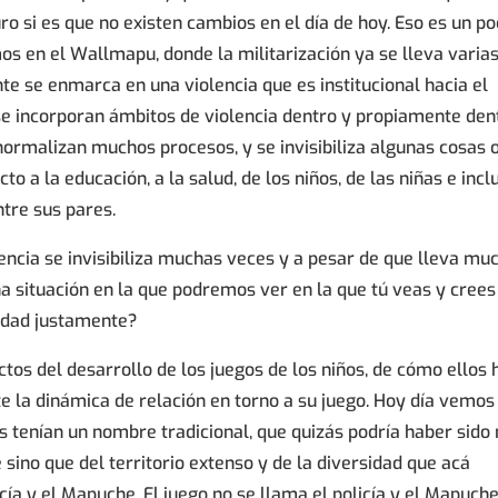
ro si es que no existen cambios en el día de hoy. Eso es un p
mos en el Wallmapu, donde la militarización ya se lleva varia
te se enmarca en una violencia que es institucional hacia el
e incorporan ámbitos de violencia dentro y propiamente den
rmalizan muchos procesos, y se invisibiliza algunas cosas 
o a la educación, a la salud, de los niños, de las niñas e incl
ntre sus pares.
lencia se invisibiliza muchas veces y a pesar de que lleva mu
a situación en la que podremos ver en la que tú veas y crees
lidad justamente?
ectos del desarrollo de los juegos de los niños, de cómo ellos 
te la dinámica de relación en torno a su juego. Hoy día vemos
 tenían un nombre tradicional, que quizás podría haber sido
 sino que del territorio extenso y de la diversidad que acá
cía y el Mapuche. El juego no se llama el policía y el Mapuche