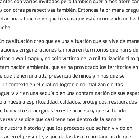
 antes con varios invitados pero también queríamos aterrizar
y con otras perspectivas también. Entonces la primera preg
ntar una situación en que tú veas que esté ocurriendo un hec
puche
única situación creo que es una situación que se vive de man
aciones en generaciones también en territorios que han sido
rritorio Wallmapu y no sólo víctima de la militarización sino 
ntaminación ambiental que se ha provocado los territorios en
que tienen una alta presencia de niños y niñas que se
n un contexto en el cual no logran o normalizan ciertas
agua, vivir en una sequía o en una contaminación de sus espa
 a nuestra espiritualidad, cuidados, protegidos, restaurados
e han visto sumergidas en este proceso y que se ha ido
ersa y se dice que casi tenemos dentro de la sangre
de nuestra historia y que los procesos que se han vivido en
icar en el presente, y que dadas las circunstancias de que