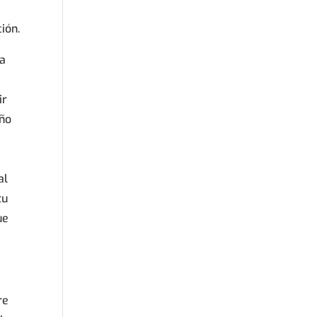
ión.
ma
ir
año
al
tu
ue
re