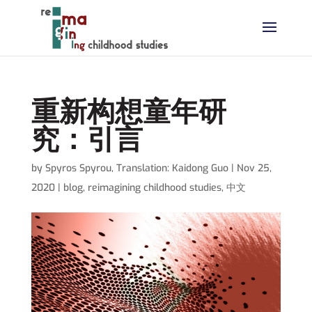
重新构想童年研
究：引言
by
Spyros Spyrou
,
Translation: Kaidong Guo
|
Nov 25,
2020
|
blog
,
reimagining childhood studies
,
中文