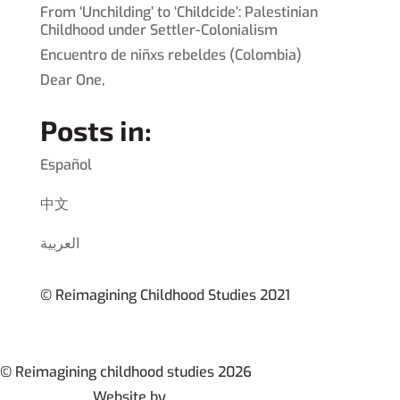
From ‘Unchilding’ to ‘Childcide’: Palestinian
Childhood under Settler-Colonialism
Encuentro de niñxs rebeldes (Colombia)
Dear One,
Posts in:
Español
中文
العربية
© Reimagining Childhood Studies 2021
© Reimagining childhood studies 2026
Website by
Britt Permien Design