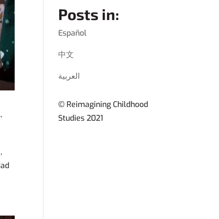
Posts in:
Español
中文
العربية
© Reimagining Childhood
l
,
Studies 2021
,
dad