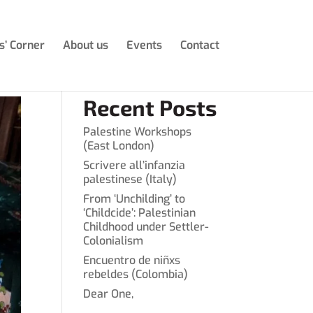
s’ Corner
About us
Events
Contact
Recent Posts
Palestine Workshops
(East London)
Scrivere all’infanzia
palestinese (Italy)
From ‘Unchilding’ to
‘Childcide’: Palestinian
Childhood under Settler-
Colonialism
Encuentro de niñxs
rebeldes (Colombia)
Dear One,