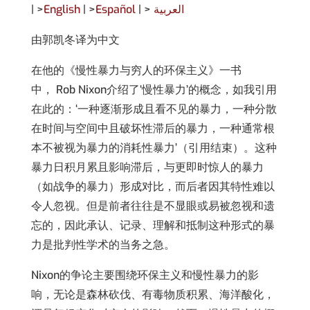
| >
English
| >
Español
| >
العربية
由郭凯冬译为中文
在他的《慢性暴力与穷人的环保主义》一书
中， Rob Nixon介绍了‘慢性暴力’的概念，如我引用
在此的：‘一种逐渐形成且看不见的暴力，一种分散
在时间与空间中且破坏性滞后的暴力，一种通常根
本不被视为暴力的消耗性暴力’（引用结束）。这种
暴力日积月累且影响滞后，与更即时惊人的暴力
（如战争的暴力）形成对比，而后者因其特性难以
令人忽视。但是前者往往是不显眼或易被忽视和遗
忘的，因此承认、记录、理解和抵制这种形式的暴
力是批判性学术的当务之急。
Nixon的争论主要围绕环保主义和慢性暴力的影
响，无论是森林砍伐、有毒物质积累、海洋酸化，