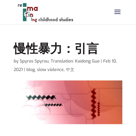
慢性暴力：引言
by
Spyros Spyrou
,
Translation: Kaidong Guo
|
Feb 10,
2021
|
blog
,
slow violence
,
中文