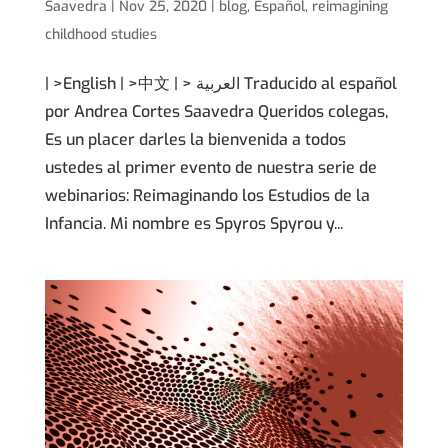
Saavedra
|
Nov 25, 2020
|
blog
,
Español
,
reimagining
childhood studies
| >English | >中文 | > العربية Traducido al español
por Andrea Cortes Saavedra Queridos colegas,
Es un placer darles la bienvenida a todos
ustedes al primer evento de nuestra serie de
webinarios: Reimaginando los Estudios de la
Infancia. Mi nombre es Spyros Spyrou y...