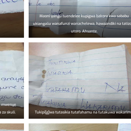
Maoni yangu tuendelee kupigwa bakora kwa sababu
ukiangalia wanafunzi wanachelewa, hawaandiki na tatizo
utoro. Ahsante.
na mwenye
za skuli.
Tukipi[g]wa tutasikia tutafahamu na tutakuwa wakarim