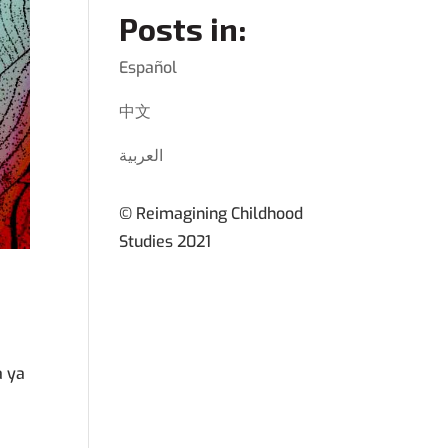
Posts in:
Español
中文
العربية
© Reimagining Childhood
Studies 2021
a
a ya