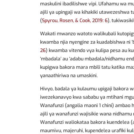
maskulini ibadilishwe vipi. Ufahamu wa m
ajili ya upingaji wa kihakiki utawezeshwa t
(
Spyrou, Rosen, & Cook, 2019: 6
), tukiwasik
Wakati mwanzo watoto walikubali kutopig
kwamba njia nyengine za kuadabishwa ni ‘b
26
) kwamba vitendo vya kulipa pesa au k
‘mbadala’ au ‘adabu mbadala/nidhamu endele
kupigwa bakora mara mbili tatu katika ma
yanaathiriwa na umaskini.
Hivyo, badala ya kulaumu upigaji bakora 
iwezekanavyo kwa sababu ya mtihani mgu
Wanafunzi (angalia maoni 1 chini) ambao
ajili ya wanafunzi wajisikie wana nidhamu 
Wanafunzi waliokataa bakora kuendelea (a
maumivu, majeruhi, kupendelea urafiki kul