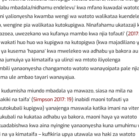
adabu mbadala/nidhamu endelevu’ kwa mfano kuwadai watot
aoni yalionyesha kwamba wengi wa watoto walikataa kuendel
, wengine pia walikataa kutokupigwa. Ninafahamu ukatazaji
azoea, uwezekano wa kufanya mambo kwa njia tofauti’ (
2017
 wakati huo huo wa kupigwa na kutopigwa (kwa majadiliano 
aidi ya kusema ‘hapana’ kwa mwelekeo wa adhabu ya bakora au
 jumuiya ya kimataifa ya ulinzi wa mtoto iliyolenga
a mbili yanaonyesha changamoto watoto wanayoipata pale nji
ama ule ambao tayari wanayajua.
 na kudumisha miundo mbadala ya mawazo, siasa na mila na
kiki na taifa’ (
Simpson 2017: 19
) inabidi maoni tofauti ya
 kutokubali kupigwa) yanajenga maswala katika imani na vite
kukubali na kukataa adhabu ya bakora, maoni haya ya watoto
u kuadabishwa kwa aina nyingine yanaonyesha kuna umuhimu
i na ya kimataifa – kufikiria upya utawala wa haki za watoto