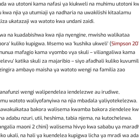
uda wa utotoni kama nafasi ya kiukweli na muhimu utotoni k
u kwa njia ya utumiaji ya nadharia na uwakilishi kitaalamu
iliza ukatazaji wa watoto kwa undani zaidi.
wa na kuadabishwa kwa njia nyengine, mwisho walikataa
ora’ kuliko kupigwa. Msemo wa ‘kushika ukweli’ (
Simpson 201
ununua mafagio kama vyombo vya skuli – viliangaliwa kama
vu’ katika skuli za majaribio – siyo afadhali kuliko kuvumil
zingira ambayo maisha ya watoto wengi na familia zao
wanafunzi wengi walipendelea iendelezwe au irudiwe,
mu watoto waliyofanyiwa na njia mbadala yaliyotekelezwa.
 hawakuikataa bakora walisema kwamba bakora ziendelee k
na adabu nzuri, utii, heshima, tabia njema, na kutochelewa.
ngalia maoni 2 chini) walisema hivyo kwa sababu ya maradh
iko ukali, na hali ya kuendelea kupigwa licha ya mradi wa ad