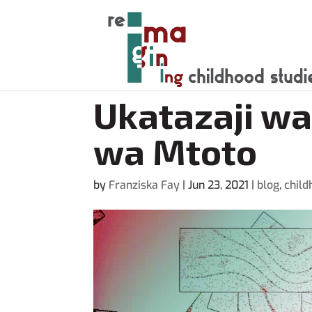
Ukatazaji wa
wa Mtoto
by
Franziska Fay
|
Jun 23, 2021
|
blog
,
child