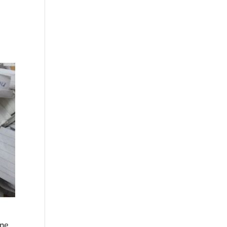
a
ine