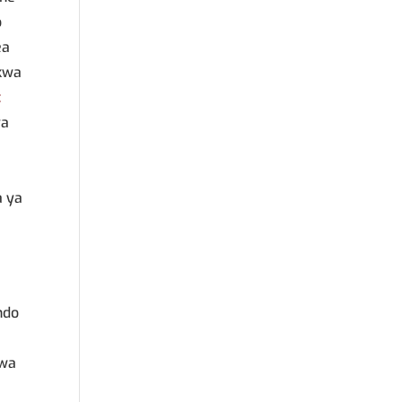
o
ea
 kwa
:
ya
a ya
ndo
 wa