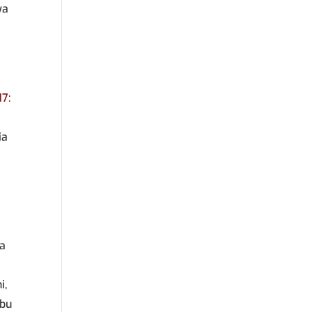
wa
7:
ia
wa
i,
abu