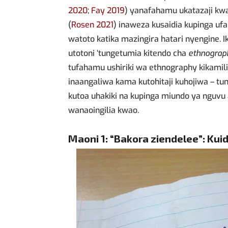
2020
;
Fay 2019
) yanafahamu ukatazaji kwa
(
Rosen 2021
) inaweza kusaidia kupinga 
watoto katika mazingira hatari nyengine
utotoni ‘tungetumia kitendo cha
ethnograp
tufahamu ushiriki wa ethnography kikami
inaangaliwa kama kutohitaji kuhojiwa – tu
kutoa uhakiki na kupinga miundo ya nguvu
wanaoingilia kwao.
Maoni 1: “Bakora ziendelee”: Kui