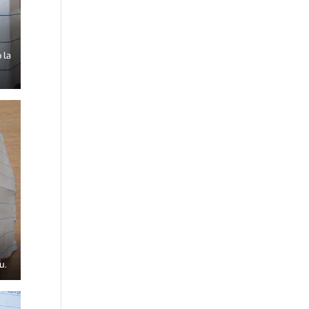
 la
u.