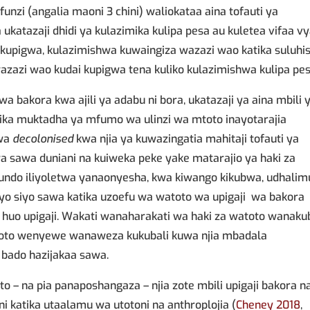
nzi (angalia maoni 3 chini) waliokataa aina tofauti ya
atazaji dhidi ya kulazimika kulipa pesa au kuletea vifaa v
kupigwa, kulazimishwa kuwaingiza wazazi wao katika suluhi
azazi wao kudai kupigwa tena kuliko kulazimishwa kulipa pes
 bakora kwa ajili ya adabu ni bora, ukatazaji ya aina mbili 
atika muktadha ya mfumo wa ulinzi wa mtoto inayotarajia
uwa
decolonised
kwa njia ya kuwazingatia mahitaji tofauti ya
 sawa duniani na kuiweka peke yake matarajio ya haki za
iundo iliyoletwa yanaonyesha, kwa kiwango kikubwa, udhalim
 siyo sawa katika uzoefu wa watoto wa upigaji wa bakora
ga huo upigaji. Wakati wanaharakati wa haki za watoto wanaku
oto wenyewe wanaweza kukubali kuwa njia mbadala
 bado hazijakaa sawa.
 – na pia panaposhangaza – njia zote mbili upigaji bakora n
ni katika utaalamu wa utotoni na anthroplojia (
Cheney 2018
,