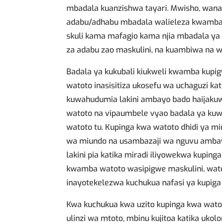
mbadala kuanzishwa tayari. Mwisho, wanafu
adabu/adhabu mbadala walieleza kwamba uk
skuli kama mafagio kama njia mbadala ya 
za adabu zao maskulini, na kuambiwa na w
Badala ya kukubali kiukweli kwamba kupigwa
watoto inasisitiza ukosefu wa uchaguzi k
kuwahudumia lakini ambayo bado haijak
watoto na vipaumbele vyao badala ya kuwa
watoto tu. Kupinga kwa watoto dhidi ya m
wa miundo na usambazaji wa nguvu ambayo
lakini pia katika miradi iliyowekwa kupin
kwamba watoto wasipigwe maskulini, wat
inayotekelezwa kuchukua nafasi ya kupiga
Kwa kuchukua kwa uzito kupinga kwa watoto
ulinzi wa mtoto, mbinu kujitoa katika ukolo