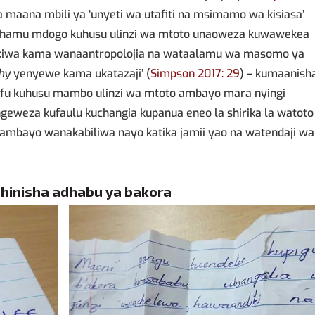
 maana mbili ya ‘unyeti wa utafiti na msimamo wa kisiasa’
ufahamu mdogo kuhusu ulinzi wa mtoto unaoweza kuwawekea
. Ikiwa kama wanaantropolojia na wataalamu wa masomo ya
hy
yenyewe kama ukatazaji’ (
Simpson 2017: 29
) – kumaanish
lifu kuhusu mambo ulinzi wa mtoto ambayo mara nyingi
ngeweza kufaulu kuchangia kupanua eneo la shirika la watoto
 ambayo wanakabiliwa nayo katika jamii yao na watendaji wa
dhinisha adhabu ya bakora