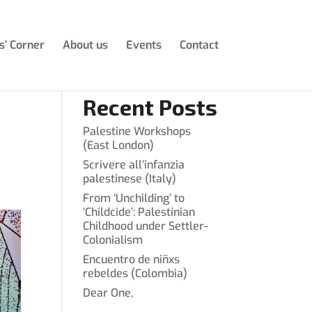
s’ Corner
About us
Events
Contact
Recent Posts
Palestine Workshops
(East London)
Scrivere all’infanzia
palestinese (Italy)
From ‘Unchilding’ to
‘Childcide’: Palestinian
Childhood under Settler-
Colonialism
Encuentro de niñxs
rebeldes (Colombia)
Dear One,