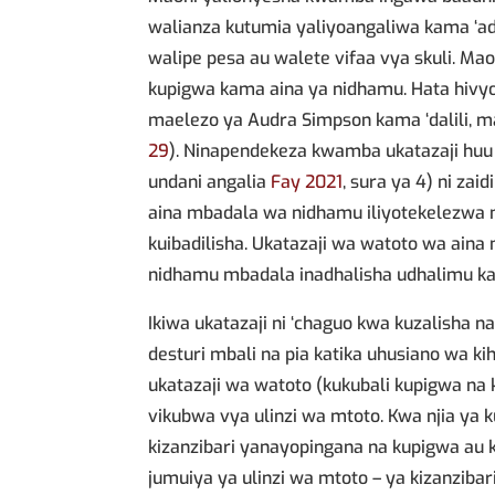
walianza kutumia yaliyoangaliwa kama ‘
walipe pesa au walete vifaa vya skuli. M
kupigwa kama aina ya nidhamu. Hata hivyo
maelezo ya Audra Simpson kama ‘dalili, m
29
). Ninapendekeza kwamba ukatazaji huu
undani angalia
Fay 2021
, sura ya 4) ni z
aina mbadala wa nidhamu iliyotekelezwa na
kuibadilisha. Ukatazaji wa watoto wa ain
nidhamu mbadala inadhalisha udhalimu k
Ikiwa ukatazaji ni ‘chaguo kwa kuzalisha
desturi mbali na pia katika uhusiano wa kiha
ukatazaji wa watoto (kukubali kupigwa na
vikubwa vya ulinzi wa mtoto. Kwa njia ya 
kizanzibari yanayopingana na kupigwa a
jumuiya ya ulinzi wa mtoto – ya kizanzibar