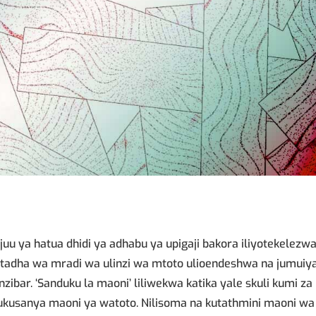
 juu ya hatua dhidi ya adhabu ya upigaji bakora iliyotekelezw
ktadha wa mradi wa ulinzi wa mtoto ulioendeshwa na jumuiy
zibar. ‘Sanduku la maoni’ liliwekwa katika yale skuli kumi za
ukusanya maoni ya watoto. Nilisoma na kutathmini maoni wa