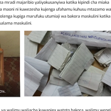
 za mradi majaribio yaliyokusanyiwa katika kipindi cha miaka
anya maoni ni kuwezesha kujenga ufahamu kuhusu mtazamo w
iolenga kupiga marufuku utumiaji wa bakora maskulini katika
salama maskulini.
014..
 ya walimu waliacha kuwapiga watoto bakora, walimu weng