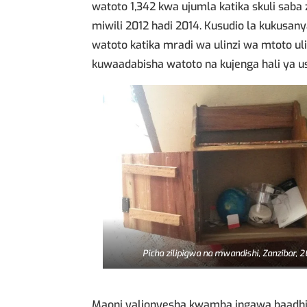
watoto 1,342 kwa ujumla katika skuli saba
miwili 2012 hadi 2014. Kusudio la kukus
watoto katika mradi wa ulinzi wa mtoto ul
kuwaadabisha watoto na kujenga hali ya u
Picha zilipigwa na mwandishi, Zanzibar, 2
Maoni yalionyesha kwamba ingawa baadhi