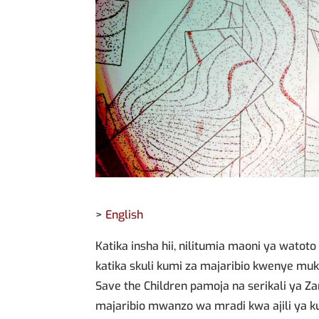
>
English
Katika insha hii, nilitumia maoni ya watoto
katika skuli kumi za majaribio kwenye mu
Save the Children pamoja na serikali ya Zan
majaribio mwanzo wa mradi kwa ajili ya k