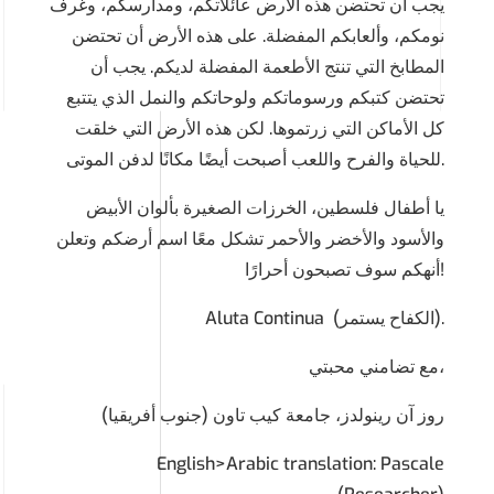
يجب أن تحتضن هذه الأرض عائلاتكم، ومدارسكم، وغرف
نومكم، وألعابكم المفضلة. على هذه الأرض أن تحتضن
المطابخ التي تنتج الأطعمة المفضلة لديكم. يجب أن
تحتضن كتبكم ورسوماتكم ولوحاتكم والنمل الذي يتتبع
كل الأماكن التي زرتموها. لكن هذه الأرض التي خلقت
للحياة والفرح واللعب أصبحت أيضًا مكانًا لدفن الموتى.
يا أطفال فلسطين، الخرزات الصغيرة بألوان الأبيض
والأسود والأخضر والأحمر تشكل معًا اسم أرضكم وتعلن
أنهكم سوف تصبحون أحرارًا!
Aluta Continua (الكفاح يستمر).
مع تضامني محبتي،
روز آن رينولدز، جامعة كيب تاون (جنوب أفريقيا)
English>Arabic translation: Pascale